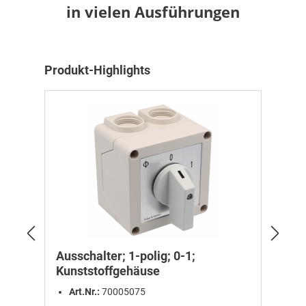
in vielen Ausführungen
Produktgalerie überspringen
Produkt-Highlights
Ausschalter; 1-polig; 0-1;
Sc
Kunststoffgehäuse
po
Sc
Art.Nr.:
70005075