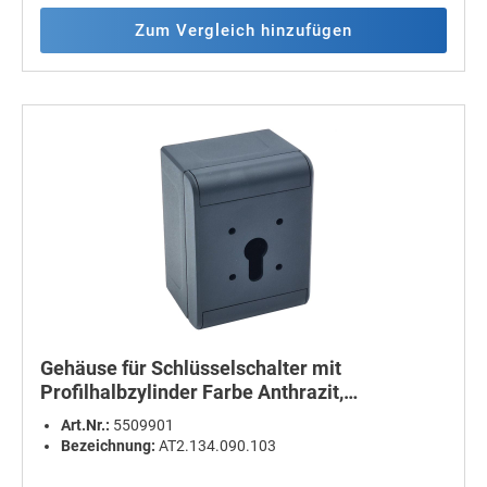
Zum Vergleich hinzufügen
Gehäuse für Schlüsselschalter mit
Profilhalbzylinder Farbe Anthrazit,
90x120x70, 605g, IP66, passend gebohrt für
Art.Nr.:
5509901
Kraus & Naimer Schlüsselschalter mit
Bezeichnung:
AT2.134.090.103
Profilhalbzylinder Einrichtung mit 1