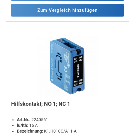
Zum Vergleich hinzufügen
Hilfskontakt; NO 1; NC 1
Art.Nr.:
2240561
lu/lth:
16 A
Bezeichnung:
K1.H010C/A11-A