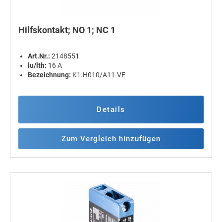
Hilfskontakt; NO 1; NC 1
Art.Nr.:
2148551
lu/lth:
16 A
Bezeichnung:
K1.H010/A11-VE
Details
Zum Vergleich hinzufügen