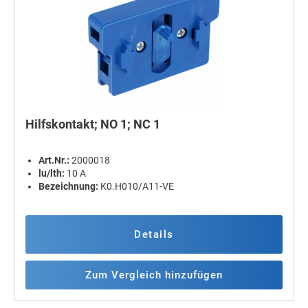
Hilfskontakt; NO 1; NC 1
Art.Nr.:
2000018
lu/lth:
10 A
Bezeichnung:
K0.H010/A11-VE
Details
Zum Vergleich hinzufügen