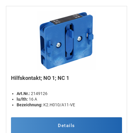
Hilfskontakt; NO 1; NC 1
Art.Nr.:
2149126
lu/lth:
16 A
Bezeichnung:
K2.H010/A11-VE
Details