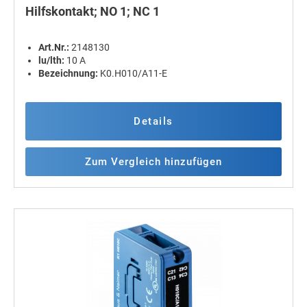
Hilfskontakt; NO 1; NC 1
Art.Nr.:
2148130
lu/lth:
10 A
Bezeichnung:
K0.H010/A11-E
Details
Zum Vergleich hinzufügen