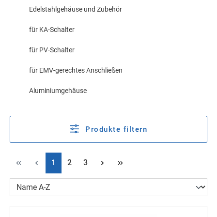
Edelstahlgehäuse und Zubehör
für KA-Schalter
für PV-Schalter
für EMV-gerechtes Anschließen
Aluminiumgehäuse
Produkte filtern
Seite
Seite
Seite
1
2
3