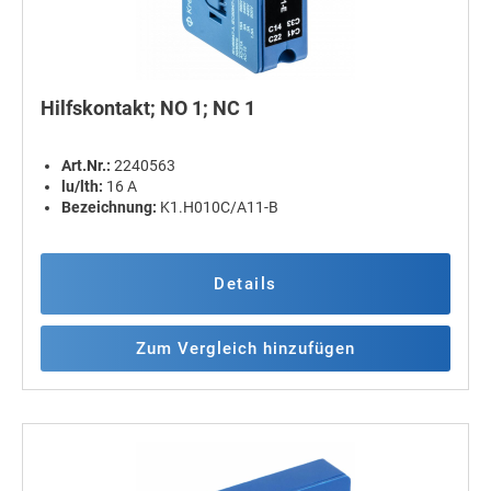
Hilfskontakt; NO 1; NC 1
Art.Nr.:
2240563
lu/lth:
16 A
Bezeichnung:
K1.H010C/A11-B
Details
Zum Vergleich hinzufügen