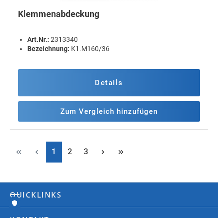
Klemmenabdeckung
Art.Nr.:
2313340
Bezeichnung:
K1.M160/36
Details
Zum Vergleich hinzufügen
Seite
Seite
Seite
1
2
3
QUICKLINKS