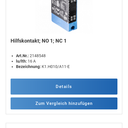
Hilfskontakt; NO 1; NC 1
Art.Nr.:
2148548
lu/lth:
16 A
Bezeichnung:
K1.H010/A11-E
Details
Zum Vergleich hinzufügen