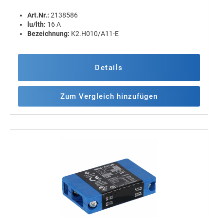
Art.Nr.:
2138586
lu/lth:
16 A
Bezeichnung:
K2.H010/A11-E
Details
Zum Vergleich hinzufügen