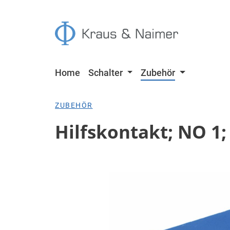
 Hauptinhalt springen
Zur Suche springen
Zur Hauptnavigation springen
Home
Schalter
Zubehör
ZUBEHÖR
Hilfskontakt; NO 1;
Bildergalerie überspringen