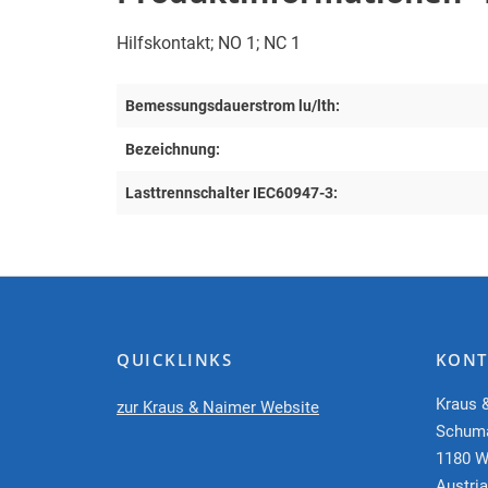
Hilfskontakt; NO 1; NC 1
Bemessungsdauerstrom lu/lth:
Bezeichnung:
Lasttrennschalter IEC60947-3:
QUICKLINKS
KONT
Kraus 
zur Kraus & Naimer Website
Schum
1180 W
Austria