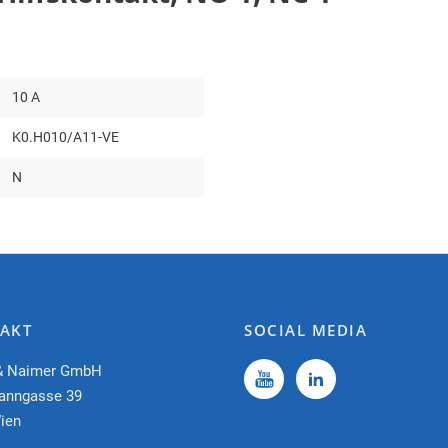
10 A
K0.H010/A11-VE
N
AKT
SOCIAL MEDIA
& Naimer GmbH
anngasse 39
ien