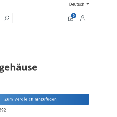
Deutsch
0
ffgehäuse
Zum Vergleich hinzufügen
892