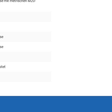
se mit metrischen M20-
se
se
stet