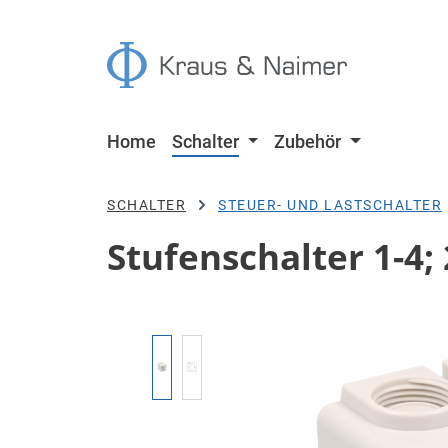
 Hauptinhalt springen
Zur Suche springen
Zur Hauptnavigation springen
Home
Schalter
Zubehör
SCHALTER
STEUER- UND LASTSCHALTER
Stufenschalter 1-4; 
Bildergalerie überspringen