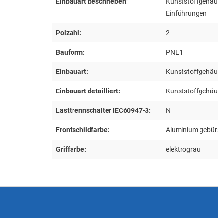
Einbauart beschrieben:
Kunststoffgehäu
Einführungen
Polzahl:
2
Bauform:
PNL1
Einbauart:
Kunststoffgehäu
Einbauart detailliert:
Kunststoffgehäu
Lasttrennschalter IEC60947-3:
N
Frontschildfarbe:
Aluminium gebür
Griffarbe:
elektrograu