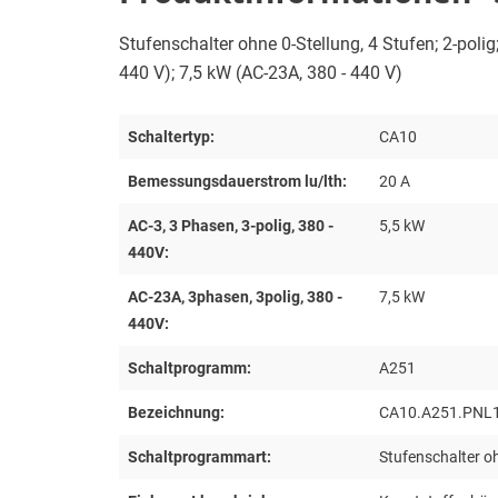
Stufenschalter ohne 0-Stellung, 4 Stufen; 2-poli
440 V); 7,5 kW (AC-23A, 380 - 440 V)
Schaltertyp:
CA10
Bemessungsdauerstrom lu/lth:
20 A
AC-3, 3 Phasen, 3-polig, 380 -
5,5 kW
440V:
AC-23A, 3phasen, 3polig, 380 -
7,5 kW
440V:
Schaltprogramm:
A251
Bezeichnung:
CA10.A251.PNL
Schaltprogrammart:
Stufenschalter oh