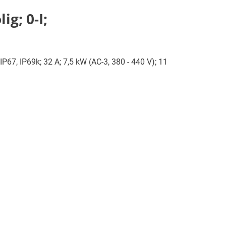
g; 0-I;
IP67, IP69k; 32 A; 7,5 kW (AC-3, 380 - 440 V); 11