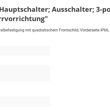
uptschalter; Ausschalter; 3-poli
rrvorrichtung"
ntralbefestigung mit quadratischem Frontschild; Vorderseite IP66, 