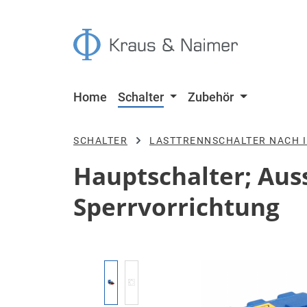
 Hauptinhalt springen
Zur Suche springen
Zur Hauptnavigation springen
Home
Schalter
Zubehör
SCHALTER
LASTTRENNSCHALTER NACH I
Hauptschalter; Aussc
Sperrvorrichtung
Bildergalerie überspringen