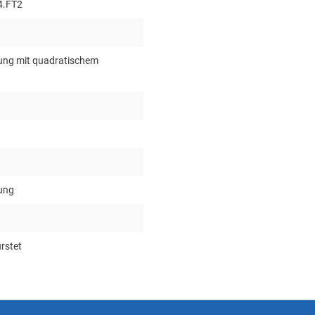
4.FT2
gung mit quadratischem
gung
rstet