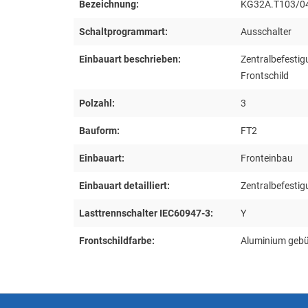
Bezeichnung:
KG32A.T103/0
Schaltprogrammart:
Ausschalter
Einbauart beschrieben:
Zentralbefesti
Frontschild
Polzahl:
3
Bauform:
FT2
Einbauart:
Fronteinbau
Einbauart detailliert:
Zentralbefesti
Lasttrennschalter IEC60947-3:
Y
Frontschildfarbe:
Aluminium gebü