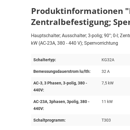
Produktinformationen "Ha
Zentralbefestigung; Spe
Hauptschalter; Ausschalter; 3-polig; 90°; 0-I; Ze
kW (AC-23A, 380 - 440 V); Sperrvorrichtung
Schaltertyp:
KG32A
Bemessungsdauerstrom lu/lth:
32 A
AC-3, 3 Phasen, 3-polig, 380 -
7,5 kW
440V:
AC-23A, 3phasen, 3polig, 380 -
11 kW
440V:
Schaltprogramm:
T303