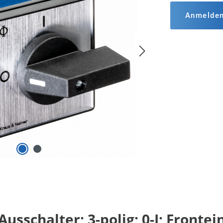
Anmelde
sschalter; 3-polig; 0-I; Frontei