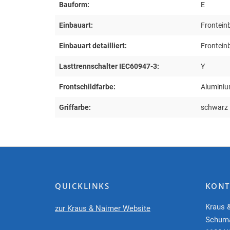
Bauform:
E
Einbauart:
Frontein
Einbauart detailliert:
Frontein
Lasttrennschalter IEC60947-3:
Y
Frontschildfarbe:
Aluminiu
Griffarbe:
schwarz
QUICKLINKS
KONT
Kraus 
zur Kraus & Naimer Website
Schum