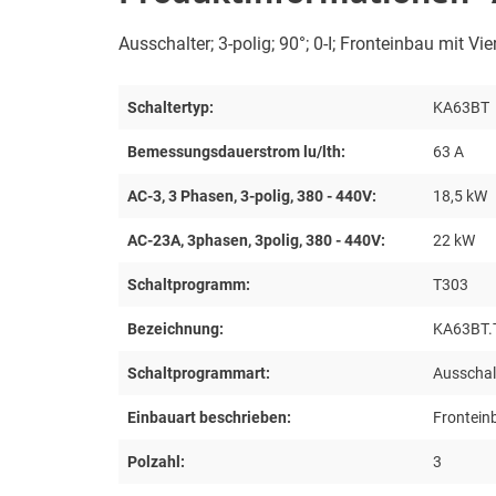
Ausschalter; 3-polig; 90°; 0-I; Fronteinbau mit V
Schaltertyp:
KA63BT
Bemessungsdauerstrom lu/lth:
63 A
AC-3, 3 Phasen, 3-polig, 380 - 440V:
18,5 kW
AC-23A, 3phasen, 3polig, 380 - 440V:
22 kW
Schaltprogramm:
T303
Bezeichnung:
KA63BT.
Schaltprogrammart:
Ausschal
Einbauart beschrieben:
Frontein
Polzahl:
3