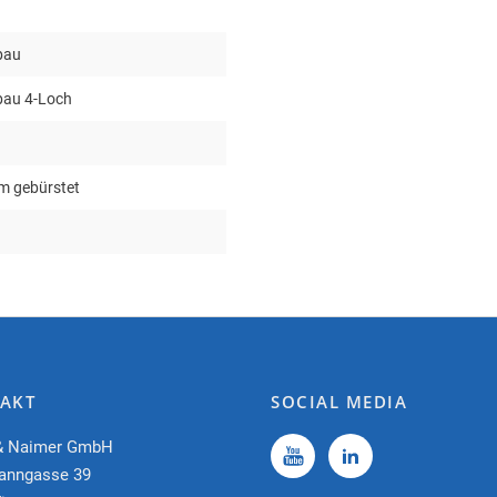
bau
bau 4-Loch
m gebürstet
AKT
SOCIAL MEDIA
& Naimer GmbH
anngasse 39