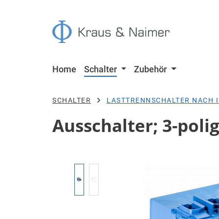
 Hauptinhalt springen
Zur Suche springen
Zur Hauptnavigation springen
Home
Schalter
Zubehör
SCHALTER
LASTTRENNSCHALTER NACH I
Ausschalter; 3-polig
Bildergalerie überspringen