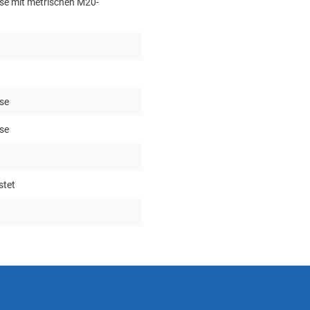
se mit metrischen M20-
se
se
stet