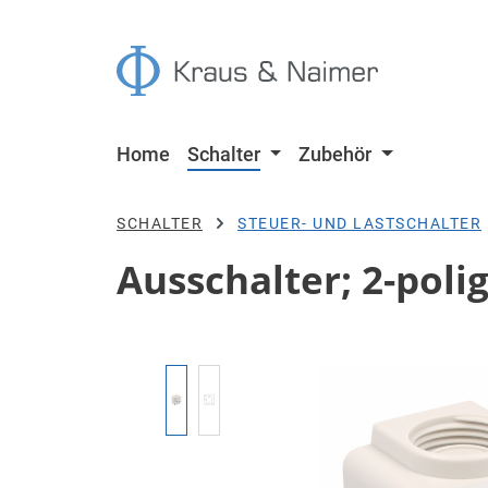
 Hauptinhalt springen
Zur Suche springen
Zur Hauptnavigation springen
Home
Schalter
Zubehör
SCHALTER
STEUER- UND LASTSCHALTER
Ausschalter; 2-poli
Bildergalerie überspringen