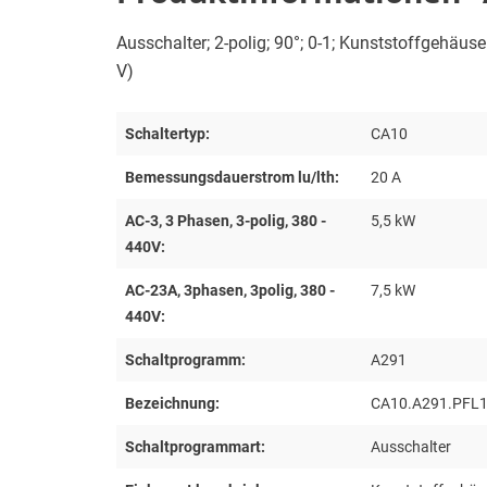
Ausschalter; 2-polig; 90°; 0-1; Kunststoffgehäus
V)
Schaltertyp:
CA10
Bemessungsdauerstrom lu/lth:
20 A
AC-3, 3 Phasen, 3-polig, 380 -
5,5 kW
440V:
AC-23A, 3phasen, 3polig, 380 -
7,5 kW
440V:
Schaltprogramm:
A291
Bezeichnung:
CA10.A291.PFL
Schaltprogrammart:
Ausschalter