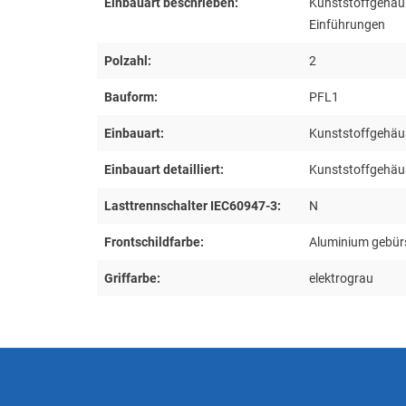
Einbauart beschrieben:
Kunststoffgehäu
Einführungen
Polzahl:
2
Bauform:
PFL1
Einbauart:
Kunststoffgehäu
Einbauart detailliert:
Kunststoffgehäu
Lasttrennschalter IEC60947-3:
N
Frontschildfarbe:
Aluminium gebür
Griffarbe:
elektrograu