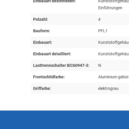
Einbauart beschrieben:
Kunststoffgehäu
Einführungen
Polzahl:
4
Bauform:
PFL1
Einbauart:
Kunststoffgehäu
Einbauart detailliert:
Kunststoffgehäu
Lasttrennschalter IEC60947-3:
N
Frontschildfarbe:
Aluminium gebür
Griffarbe:
elektrograu