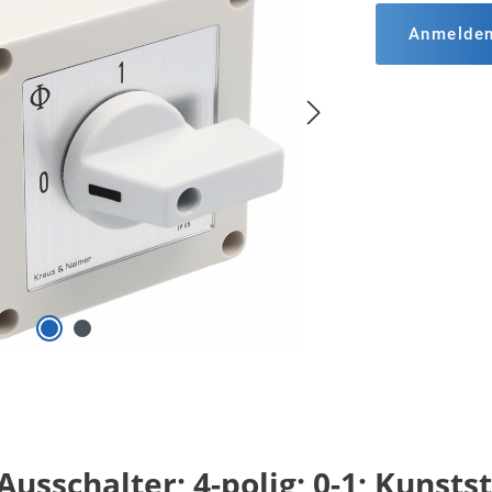
Anmelde
usschalter; 4-polig; 0-1; Kunsts