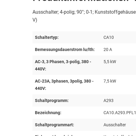
Ausschalter; 4-polig; 90°; 0-1; Kunststoffgehäus
V)
Schaltertyp:
CA10
Bemessungsdauerstrom lu/lth:
20 A
AC-3, 3 Phasen, 3-polig, 380 -
5,5 kW
440V:
AC-23A, 3phasen, 3polig, 380 -
7,5 kW
440V:
Schaltprogramm:
A293
Bezeichnung:
CA10.A293.PFL
Schaltprogrammart:
Ausschalter