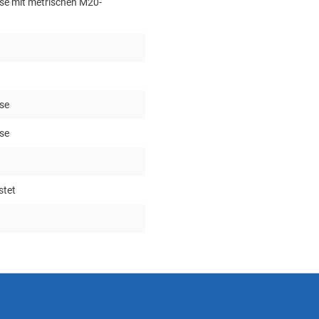
se mit metrischen M20-
se
se
stet