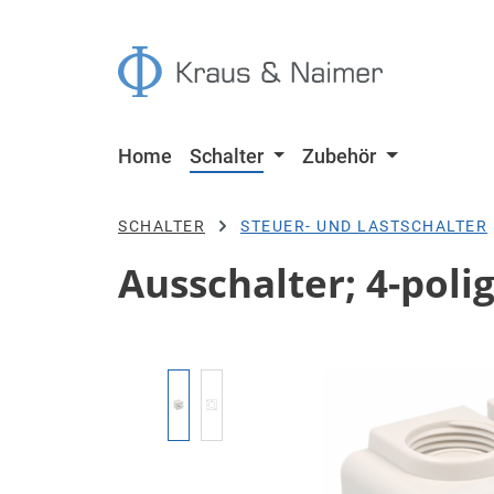
 Hauptinhalt springen
Zur Suche springen
Zur Hauptnavigation springen
Home
Schalter
Zubehör
SCHALTER
STEUER- UND LASTSCHALTER
Ausschalter; 4-poli
Bildergalerie überspringen