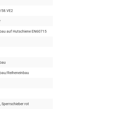
/58.VE2
r
inbau auf Hutschiene EN60715
nbau
inbau/Reiheneinbau
, Sperrschieber rot