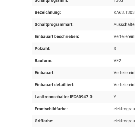
Schaltprogramm:
T303
Bezeichnung:
KA63.T303
Schaltprogrammart:
Ausschalte
Einbauart beschrieben:
Verteilere
Polzahl:
3
Bauform:
VE2
Einbauart:
Verteilerei
Einbauart detailliert:
Verteilere
Lasttrennschalter IEC60947-3:
Y
Frontschildfarbe:
elektrograu
Griffarbe:
elektrograu