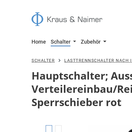
 Hauptinhalt springen
Zur Suche springen
Zur Hauptnavigation springen
Home
Schalter
Zubehör
SCHALTER
LASTTRENNSCHALTER NACH I
Hauptschalter; Aussc
Verteilereinbau/Re
Sperrschieber rot
Bildergalerie überspringen