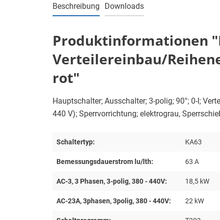
Beschreibung
Downloads
Produktinformationen "Ha
Verteilereinbau/Reihene
rot"
Hauptschalter; Ausschalter; 3-polig; 90°; 0-I; Ve
440 V); Sperrvorrichtung; elektrograu, Sperrschie
Schaltertyp:
KA63
Bemessungsdauerstrom lu/lth:
63 A
AC-3, 3 Phasen, 3-polig, 380 - 440V:
18,5 kW
AC-23A, 3phasen, 3polig, 380 - 440V:
22 kW