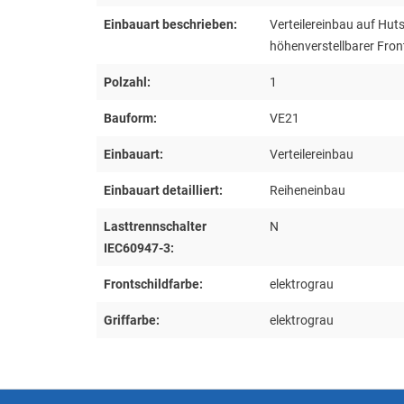
Einbauart beschrieben:
Verteilereinbau auf Hu
höhenverstellbarer Fron
Polzahl:
1
Bauform:
VE21
Einbauart:
Verteilereinbau
Einbauart detailliert:
Reiheneinbau
Lasttrennschalter
N
IEC60947-3:
Frontschildfarbe:
elektrograu
Griffarbe:
elektrograu