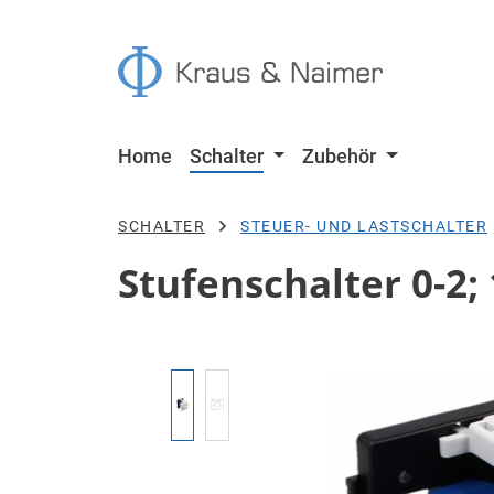
 Hauptinhalt springen
Zur Suche springen
Zur Hauptnavigation springen
Home
Schalter
Zubehör
SCHALTER
STEUER- UND LASTSCHALTER
Stufenschalter 0-2; 
Bildergalerie überspringen