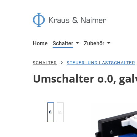
 Hauptinhalt springen
Zur Suche springen
Zur Hauptnavigation springen
Home
Schalter
Zubehör
SCHALTER
STEUER- UND LASTSCHALTER
Umschalter o.0, galv
Bildergalerie überspringen