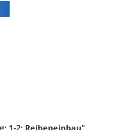
n
g; 1-2; Reiheneinbau"