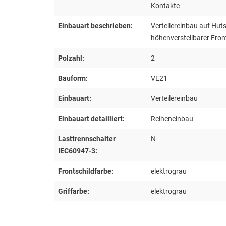
Kontakte
Einbauart beschrieben:
Verteilereinbau auf Hu
höhenverstellbarer Fron
Polzahl:
2
Bauform:
VE21
Einbauart:
Verteilereinbau
Einbauart detailliert:
Reiheneinbau
Lasttrennschalter
N
IEC60947-3:
Frontschildfarbe:
elektrograu
Griffarbe:
elektrograu