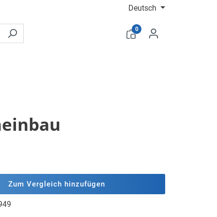
Deutsch
0
eneinbau
Zum Vergleich hinzufügen
949