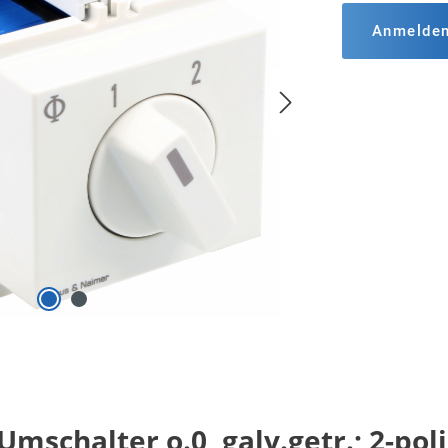
Anmelde
schalter o.0, galv.getr.; 2-poli