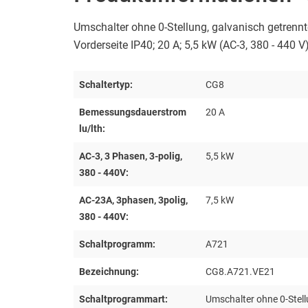
Umschalter ohne 0-Stellung, galvanisch getrennte
Vorderseite IP40; 20 A; 5,5 kW (AC-3, 380 - 440 V
Schaltertyp:
CG8
Bemessungsdauerstrom
20 A
lu/lth:
AC-3, 3 Phasen, 3-polig,
5,5 kW
380 - 440V:
AC-23A, 3phasen, 3polig,
7,5 kW
380 - 440V:
Schaltprogramm:
A721
Bezeichnung:
CG8.A721.VE21
Schaltprogrammart:
Umschalter ohne 0-Stell