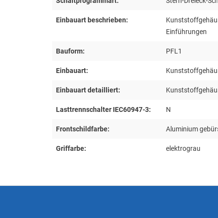
Schaltprogrammart:
Stern-Dreieck-Sch
Einbauart beschrieben:
Kunststoffgehäu
Einführungen
Bauform:
PFL1
Einbauart:
Kunststoffgehäu
Einbauart detailliert:
Kunststoffgehäu
Lasttrennschalter IEC60947-3:
N
Frontschildfarbe:
Aluminium gebür
Griffarbe:
elektrograu