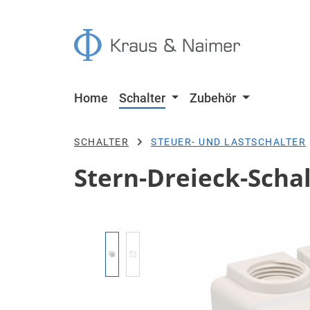
 Hauptinhalt springen
Zur Suche springen
Zur Hauptnavigation springen
Home
Schalter
Zubehör
SCHALTER
STEUER- UND LASTSCHALTER
Stern-Dreieck-Schal
Bildergalerie überspringen