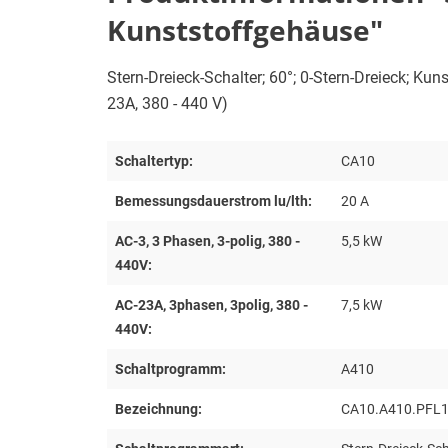
Kunststoffgehäuse"
Stern-Dreieck-Schalter; 60°; 0-Stern-Dreieck; Ku
23A, 380 - 440 V)
Schaltertyp:
CA10
Bemessungsdauerstrom lu/lth:
20 A
AC-3, 3 Phasen, 3-polig, 380 -
5,5 kW
440V:
AC-23A, 3phasen, 3polig, 380 -
7,5 kW
440V:
Schaltprogramm:
A410
Bezeichnung:
CA10.A410.PFL