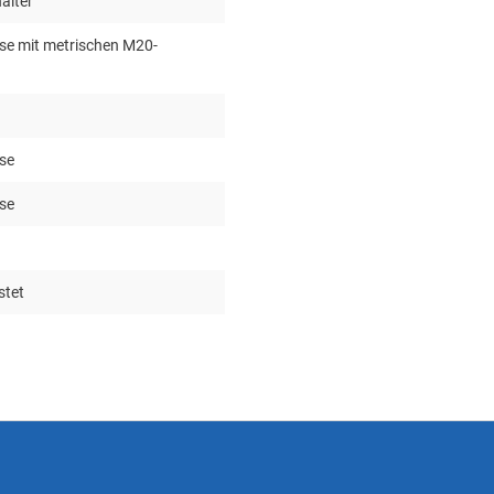
alter
se mit metrischen M20-
se
se
stet