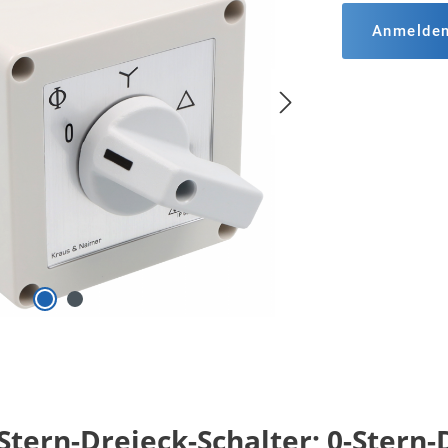
Anmelde
tern-Dreieck-Schalter; 0-Stern-