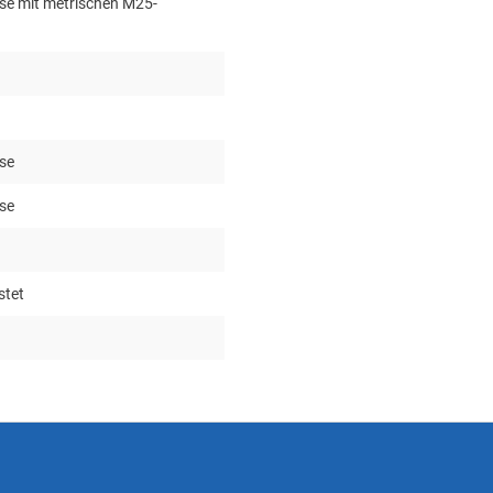
se mit metrischen M25-
se
se
stet