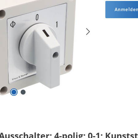
Anmelde
usschalter; 4-polig; 0-1; Kunsts