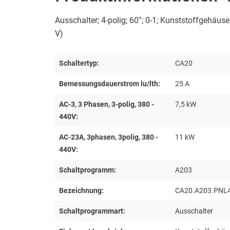
Ausschalter; 4-polig; 60°; 0-1; Kunststoffgehäus
V)
Schaltertyp:
CA20
Bemessungsdauerstrom lu/lth:
25 A
AC-3, 3 Phasen, 3-polig, 380 -
7,5 kW
440V:
AC-23A, 3phasen, 3polig, 380 -
11 kW
440V:
Schaltprogramm:
A203
Bezeichnung:
CA20.A203.PNL
Schaltprogrammart:
Ausschalter