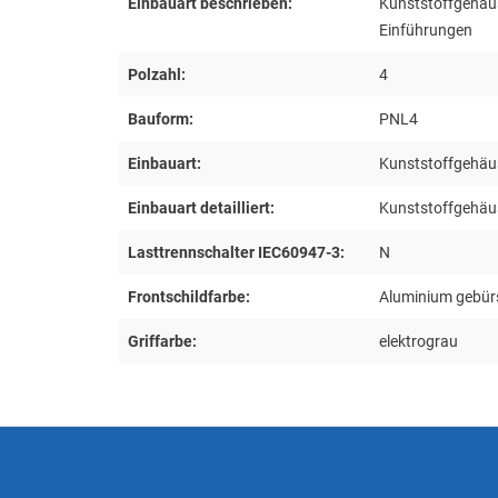
Einbauart beschrieben:
Kunststoffgehäu
Einführungen
Polzahl:
4
Bauform:
PNL4
Einbauart:
Kunststoffgehäu
Einbauart detailliert:
Kunststoffgehäu
Lasttrennschalter IEC60947-3:
N
Frontschildfarbe:
Aluminium gebür
Griffarbe:
elektrograu